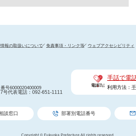
人情報の取扱いについて
免責事項・リンク等
ウェブアクセシビリティ
手話で電
利用方法：
番号6000020400009
7号
代表電話：092-651-1111
相談窓口
部署別電話番号
Copyright © Fukuoka Prefecture All rights reserved.