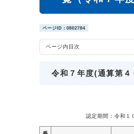
ページID：0802784
ページ内目次
令和７年度(通算第４
↵
認定期間：令和１
番