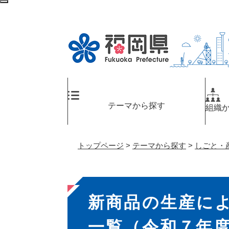
ペ
検
ー
索
ジ
エ
の
リ
先
ア
頭
へ
で
す
。
テーマから探す
組織
トップページ
>
テーマから探す
>
しごと・
本
新商品の生産に
文
一覧（令和７年