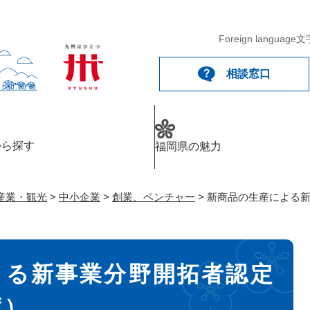
メニューを飛ばして本文へ
Foreign language
文
相談窓口
から探す
福岡県の魅力
産業・観光
>
中小企業
>
創業、ベンチャー
>
新商品の生産による
よる新事業分野開拓者認定
度）