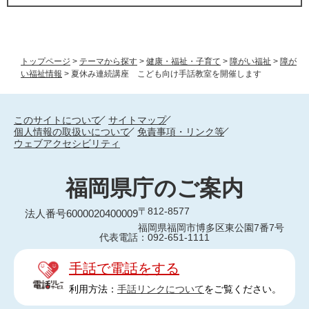
トップページ
>
テーマから探す
>
健康・福祉・子育て
>
障がい福祉
>
障が
い福祉情報
>
夏休み連続講座 こども向け手話教室を開催します
このサイトについて
サイトマップ
個人情報の取扱いについて
免責事項・リンク等
ウェブアクセシビリティ
福岡県庁のご案内
〒812-8577
法人番号6000020400009
福岡県福岡市博多区東公園7番7号
代表電話：092-651-1111
手話で電話をする
利用方法：
手話リンクについて
をご覧ください。