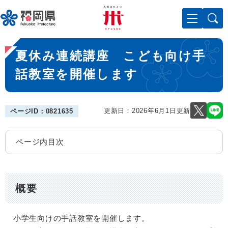
ペ
メニューを飛ばして本文へ
ー
ジ
の
本
先
夏休み連続講座 こども向け手
文
頭
で
話教室を開催します
す
。
更新日：2026年6月1日更新
ページID：0821635
ページ内目次
概要
小学生向けの手話教室を開催します。