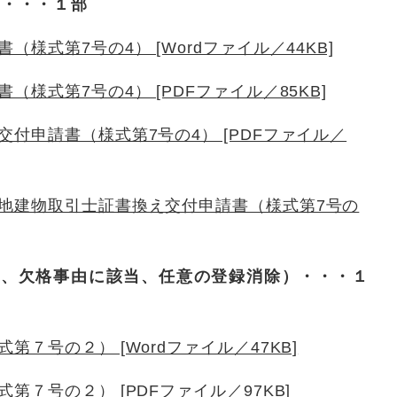
書・・・１部
様式第7号の4） [Wordファイル／44KB]
様式第7号の4） [PDFファイル／85KB]
付申請書（様式第7号の4） [PDFファイル／
地建物取引士証書換え交付申請書（様式第7号の
亡、欠格事由に該当、任意の登録消除）・・・１
７号の２） [Wordファイル／47KB]
７号の２） [PDFファイル／97KB]