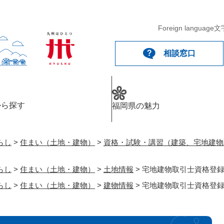
メニューを飛ばして本文へ
Foreign language
文
相談窓口
から探す
福岡県の魅力
らし
>
住まい（土地・建物）
>
資格・試験・講習（建築、宅地建物
らし
>
住まい（土地・建物）
>
土地情報
>
宅地建物取引士資格登
らし
>
住まい（土地・建物）
>
建物情報
>
宅地建物取引士資格登