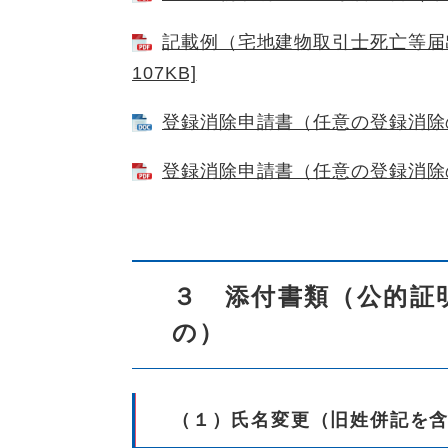
記載例（宅地建物取引士死亡等届出
107KB]
登録消除申請書（任意の登録消除の場
登録消除申請書（任意の登録消除の場
３ 添付書類（公的証
の）
（１）氏名変更（旧姓併記を