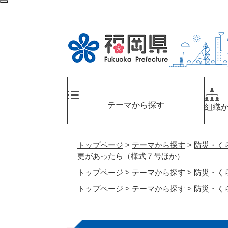
ペ
検
ー
索
ジ
エ
の
リ
先
ア
頭
へ
で
す
。
テーマから探す
組織
トップページ
>
テーマから探す
>
防災・く
更があったら（様式７号ほか）
トップページ
>
テーマから探す
>
防災・く
トップページ
>
テーマから探す
>
防災・く
本