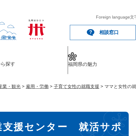
メニューを飛ばして本文へ
Foreign language
文
相談窓口
から探す
福岡県の魅力
産業・観光
>
雇用・労働
>
子育て女性の就職支援
>
ママと女性の
業支援センター 就活サポ