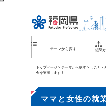
ペ
検
ー
索
ジ
エ
の
リ
先
ア
頭
へ
で
す
。
テーマから探す
組織
トップページ
>
テーマから探す
>
しごと・
会を実施します！
本
ママと女性の就
文