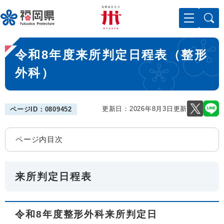
ペ
メニューを飛ばして本文へ
ー
ジ
の
本
先
令和8年度来所判定日程表（整形
文
頭
で
外科）
す
。
更新日：2026年8月3日更新
ページID：0809452
ページ内目次
来所判定日程表
令和8年度整形外科来所判定日