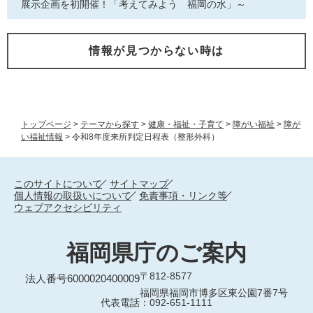
展示企画を初開催！「考えてみよう 福岡の水」～
情報が見つからない時は
トップページ
>
テーマから探す
>
健康・福祉・子育て
>
障がい福祉
>
障が
い福祉情報
>
令和8年度来所判定日程表（整形外科）
このサイトについて
サイトマップ
個人情報の取扱いについて
免責事項・リンク等
ウェブアクセシビリティ
福岡県庁のご案内
〒812-8577
法人番号6000020400009
福岡県福岡市博多区東公園7番7号
代表電話：092-651-1111