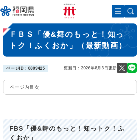
ペ
メニューを飛ばして本文へ
ー
ジ
の
本
先
ＦＢＳ「優&舞のもっと！知っ
文
頭
で
トク！ふくおか」（最新動画）
す
。
更新日：2026年8月3日更新
ページID：0809425
ページ内目次
FBS「優&舞のもっと！知っトク！ふ
くおか」