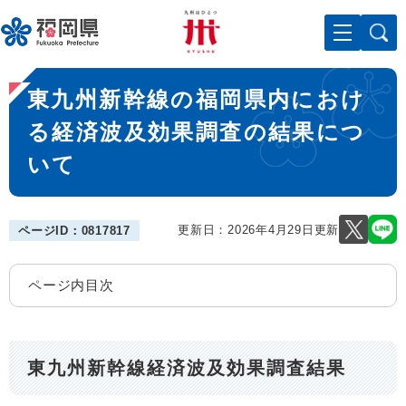
ペ
メニューを飛ばして本文へ
ー
ジ
の
本
先
東九州新幹線の福岡県内におけ
文
頭
で
る経済波及効果調査の結果につ
す
いて
。
更新日：2026年4月29日更新
ページID：0817817
ページ内目次
東九州新幹線経済波及効果調査結果