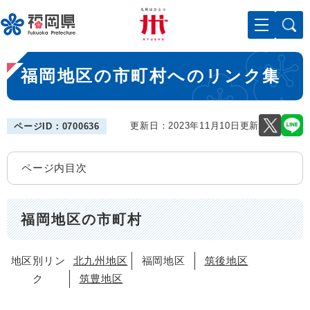
ペ
メニューを飛ばして本文へ
ー
ジ
の
本
先
福岡地区の市町村へのリンク集
文
頭
で
す
。
更新日：2023年11月10日更新
ページID：0700636
ページ内目次
福岡地区の市町村
地区別リン
北九州地区
福岡地区
筑後地区
ク
筑豊地区