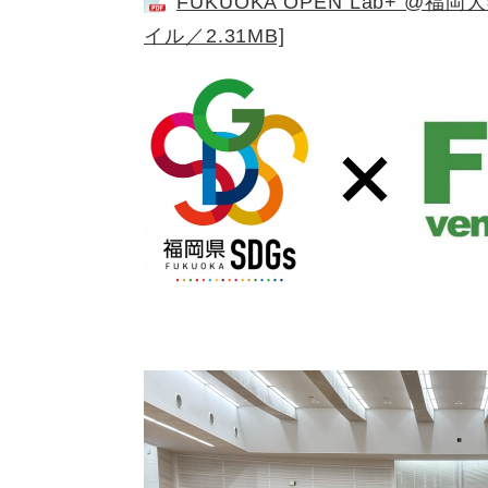
FUKUOKA OPEN Lab+ 
イル／2.31MB]