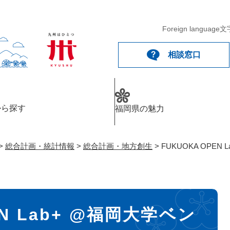
メニューを飛ばして本文へ
Foreign language
文
相談窓口
から探す
福岡県の魅力
>
総合計画・統計情報
>
総合計画・地方創生
>
FUKUOKA OPE
EN Lab+ @福岡大学ベン