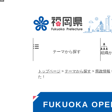
ペ
検
ー
索
ジ
エ
の
リ
先
ア
頭
へ
で
す
。
テーマから探す
組織
トップページ
>
テーマから探す
>
県政情報
た！
本
FUKUOKA OP
文