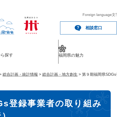
メニューを飛ばして本文へ
Foreign language
文
相談窓口
から探す
福岡県の魅力
>
総合計画・統計情報
>
総合計画・地方創生
>
第９期福岡県SDG
Gs登録事業者の取り組み
行）