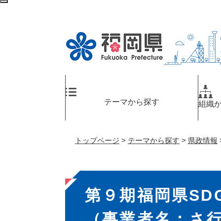
ペ
検
ー
索
ジ
エ
の
リ
先
ア
頭
へ
で
す
。
テーマから探す
組織
トップページ
>
テーマから探す
>
県政情報
本
第９期福岡県SD
文
（事業者名：さ