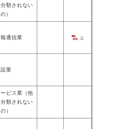
に分類されない
もの）
情報通信業
○
建設業
サービス業（他
に分類されない
もの）