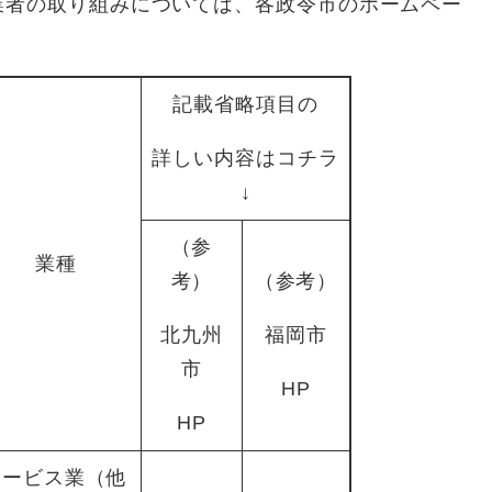
業者の取り組みについては、各政令市のホームペー
記載省略項目の
詳しい内容はコチラ
↓
（参
業種
考）
（参考）
北九州
福岡市
市
HP
HP
サービス業（他