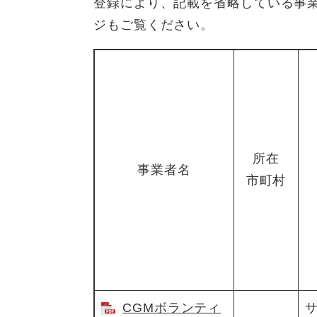
登録により、記載を省略している事
ジもご覧ください。​
所在
事業者名
市町村
CGMボランティ
​