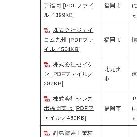
ア福岡 [PDFファイ
​福岡市
ル／399KB]
株式会社ジェイ
コム九州 [PDFファ
​福岡市
​
イル／501KB]
株式会社セイケ
​北九州
ン [PDFファイル／
​
市
387KB]
株式会社セレス
​
ポ福岡支店 [PDFフ
​福岡市
ァイル／469KB]
副島塗装工業株