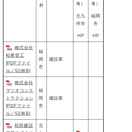
考）
考）
村
北九
福岡
州市
市
HP
HP
株式会社
福
松尾管工
岡
建設業
[PDFファイ
市
ル／523KB]
株式会社
マツオコンス
福
トラクション
岡
建設業
[PDFファイ
市
ル／523KB]
松田建設
北