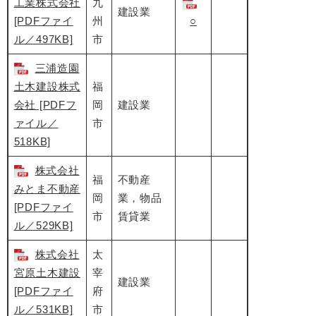
工業株式会社
九
建設業
[PDFファイ
州
○
ル／497KB]
市
三浦造園
土木建設株式
福
会社 [PDFフ
岡
建設業
ァイル／
市
518KB]
株式会社
福
不動産
みとま不動産
岡
業，物品
[PDFファイ
市
賃貸業
ル／529KB]
株式会社
太
宮原土木建設
宰
建設業
[PDFファイ
府
ル／531KB]
市