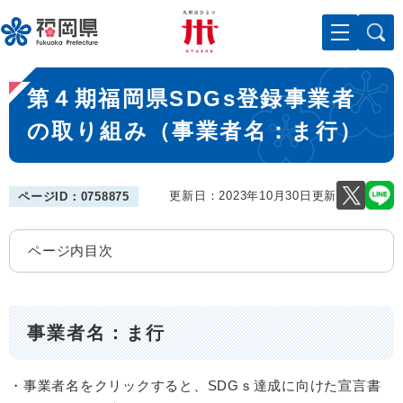
ペ
メニューを飛ばして本文へ
ー
ジ
の
本
先
第４期福岡県SDGs登録事業者
文
頭
で
の取り組み（事業者名：ま行）
す
。
更新日：2023年10月30日更新
ページID：0758875
ページ内目次
事業者名：ま行
・事業者名をクリックすると、SDGｓ達成に向けた宣言書