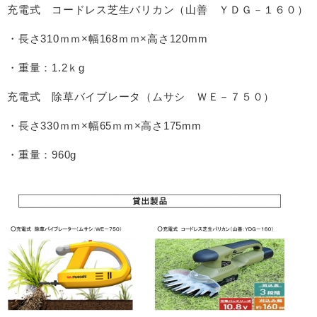
充電式 コードレス芝生バリカン（山善 ＹＤＧ－１６０）
・長さ310ｍｍ×幅168ｍｍ×高さ120mm
・重量：1.2ｋg
充電式 除草バイブレータ（ムサシ ＷＥ－７５０）
・長さ330ｍｍ×幅65ｍｍ×高さ175mm
・重量：960g