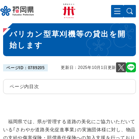
ペ
メニューを飛ばして本文へ
ー
ジ
の
本
先
バリカン型草刈機等の貸出を開
文
頭
で
始します
す
。
更新日：2025年10月1日更新
ページID：0789205
ページ内目次
福岡県では、県が管
理する道路の美化にご協力いただいて
いる｢さわやか道路美化促進事業｣の実施団体様に対し、物品
の支給や傷害保険・賠償責任保
険への加入支援を行っており