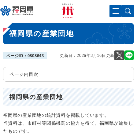
ペ
メニューを飛ばして本文へ
ー
ジ
の
本
先
福岡県の産業団地
文
頭
で
す
。
更新日：2026年3月16日更新
ページID：0808643
ページ内目次
福岡県の産業団地
福岡県の産業団地の統計資料を掲載しています。
当資料は、市町村等関係機関の協力を得て、福岡県が編集し
たものです。