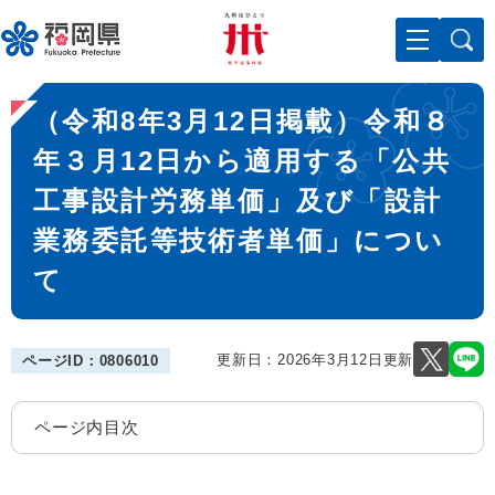
ペ
メニューを飛ばして本文へ
ー
ジ
の
本
先
（令和8年3月12日掲載）令和８
文
頭
で
年３月12日から適用する「公共
す
工事設計労務単価」及び「設計
。
業務委託等技術者単価」につい
て
更新日：2026年3月12日更新
ページID：0806010
ページ内目次