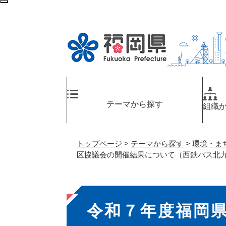
ペ
検
ー
索
ジ
エ
の
リ
先
ア
頭
へ
で
す
。
テーマから探す
組織
トップページ
>
テーマから探す
>
環境・ま
区協議会の開催結果について（西鉄バス北
本
令和７年度福岡
文