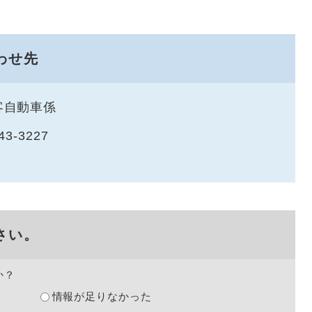
わせ先
客自動車係
43-3227
さい。
か？
情報が足りなかった