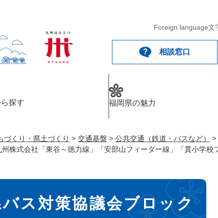
メニューを飛ばして本文へ
Foreign language
文
相談窓口
から探す
福岡県の魅力
ちづくり・県土づくり
>
交通基盤
>
公共交通（鉄道・バスなど）
九州株式会社「東谷～徳力線」「安部山フィーダー線」「貫小学校
県バス対策協議会ブロック