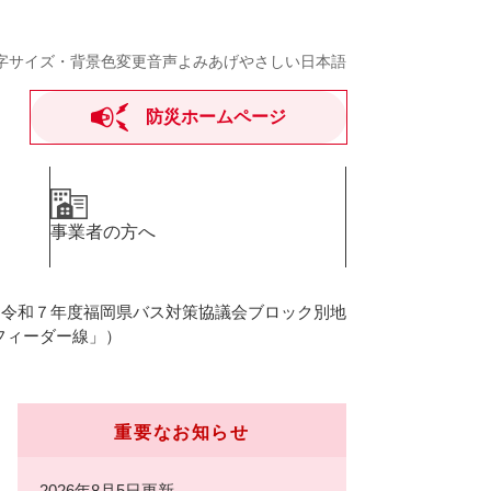
字サイズ・背景色変更
音声よみあげ
やさしい日本語
防災ホームページ
事業者の方へ
>
令和７年度福岡県バス対策協議会ブロック別地
フィーダー線」）
重要なお知らせ
2026年8月5日更新