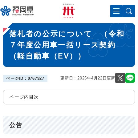
ペ
メニューを飛ばして本文へ
ー
ジ
の
本
先
落札者の公示について （令和
文
頭
で
７年度公用車一括リース契約
す
（軽自動車（EV））
。
更新日：2025年4月22日更新
ページID：0767927
ページ内目次
公告