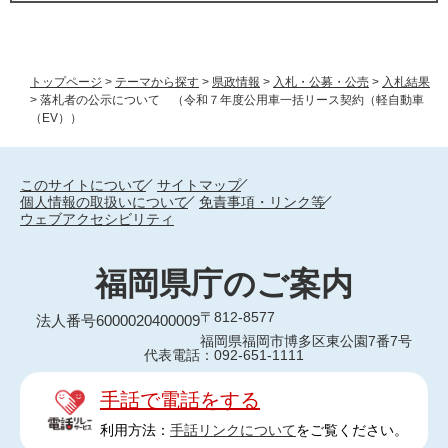
トップページ
>
テーマから探す
>
県政情報
>
入札・公募・公売
>
入札結果
>
落札者の公示について （令和７年度公用車一括リース契約（軽自動車
（EV））
このサイトについて
サイトマップ
個人情報の取扱いについて
免責事項・リンク等
ウェブアクセシビリティ
福岡県庁のご案内
〒812-8577
法人番号6000020400009
福岡県福岡市博多区東公園7番7号
代表電話：092-651-1111
手話で電話をする
利用方法：
手話リンクについて
をご覧ください。