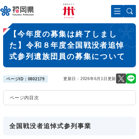
ペ
メニューを飛ばして本文へ
ー
ジ
の
本
先
【今年度の募集は終了しまし
文
頭
で
た】令和８年度全国戦没者追悼
す
式参列遺族団員の募集について
。
更新日：2026年6月1日更新
ページID：0802179
ページ内目次
全国戦没者追悼式参列事業