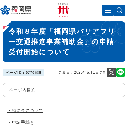
ペ
メニューを飛ばして本文へ
ー
ジ
の
本
先
令和８年度「福岡県バリアフリ
文
頭
で
ー交通推進事業補助金」の申請
す
受付開始について
。
更新日：2026年5月1日更新
ページID：0770529
ページ内目次
・補助金について
・申請手続き