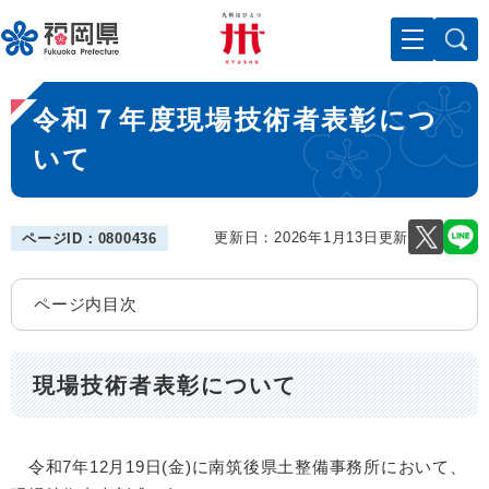
ペ
メニューを飛ばして本文へ
ー
ジ
の
本
先
令和７年度現場技術者表彰につ
文
頭
で
いて
す
。
更新日：2026年1月13日更新
ページID：0800436
ページ内目次
現場技術者表彰について
令和7年12月19日(金)に南筑後県土整備事務所において、