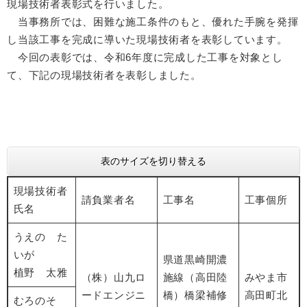
現場技術者表彰式を行いました。
当事務所では、困難な施工条件のもと、優れた手腕を発揮
し当該工事を完成に導いた現場技術者を表彰しています。
今回の表彰では、令和6年度に完成した工事を対象とし
て、下記の現場技術者を表彰しました。
表のサイズを切り替える
現場技術者
請負業者名
工事名
工事個所
氏名
うえの た
いが
県道黒崎開濃
植野 太雅
（株）山九ロ
施線（高田陸
みやま市
ードエンジニ
橋）橋梁補修
高田町北
むろのそ