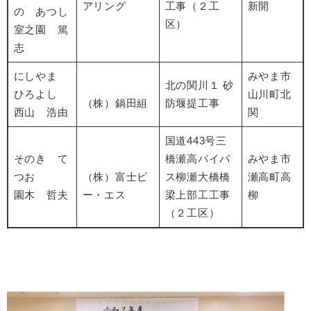
アリング
工事（２工
新開
の あつし
区）
室之園 篤
志
にしやま
みやま市
北の関川１ 砂
ひろよし
山川町北
（株）鍋田組
防堰提工事
西山 浩由
関
国道443号三
そのき て
橋瀬高バイパ
みやま市
つお
（株）富士ピ
ス柳瀬大橋橋
瀬高町高
園木 哲夫
ー・エス
梁上部工工事
柳
（２工区）