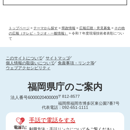
トップページ
>
テーマから探す
>
県政情報
>
広報広聴・意見募集
>
その他
の広報（テレビ・ラジオ・一般情報）
>
令和７年度現場技術者表彰につい
て
このサイトについて
サイトマップ
個人情報の取扱いについて
免責事項・リンク等
ウェブアクセシビリティ
福岡県庁のご案内
〒812-8577
法人番号6000020400009
福岡県福岡市博多区東公園7番7号
代表電話：092-651-1111
手話で電話をする
利用方法：
手話リンクについて
をご覧ください。