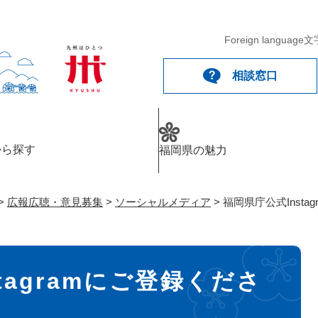
メニューを飛ばして本文へ
Foreign language
文
相談窓口
から探す
福岡県の魅力
>
広報広聴・意見募集
>
ソーシャルメディア
>
福岡県庁公式Insta
tagramにご登録くださ