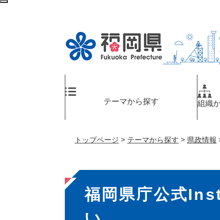
ペ
検
ー
索
ジ
エ
の
リ
先
ア
頭
へ
で
す
。
テーマから探す
組織
トップページ
>
テーマから探す
>
県政情報
本
福岡県庁公式Ins
文
い