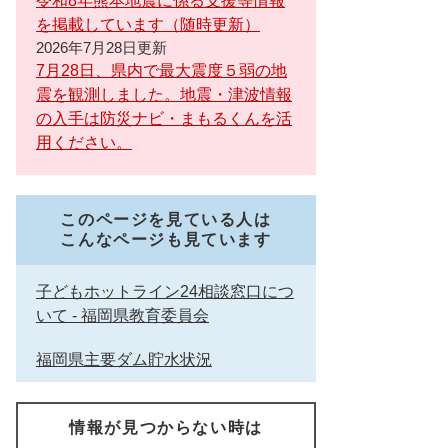
令和8年熊本地震に係る支援等情報
を掲載しています（随時更新）
2026年7月28日更新
7月28日、県内で最大震度５弱の地
震を観測しました。地震・津波情報
の入手は防災ナビ・まもるくんを活
用ください。
このページを見ている人は
こんなページも見ています
子どもホットライン24相談窓口につ
いて - 福岡県教育委員会
福岡県主要ダム貯水状況
情報が見つからない時は