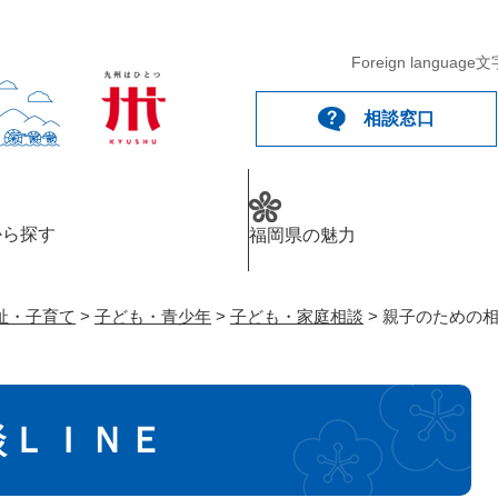
メニューを飛ばして本文へ
Foreign language
文
相談窓口
から探す
福岡県の魅力
祉・子育て
>
子ども・青少年
>
子ども・家庭相談
>
親子のための
談ＬＩＮＥ