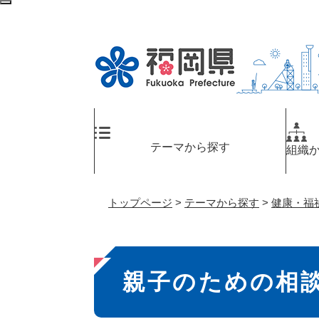
ペ
検
ー
索
ジ
エ
の
リ
先
ア
頭
へ
で
す
。
テーマから探す
組織
トップページ
>
テーマから探す
>
健康・福
本
親子のための相
文