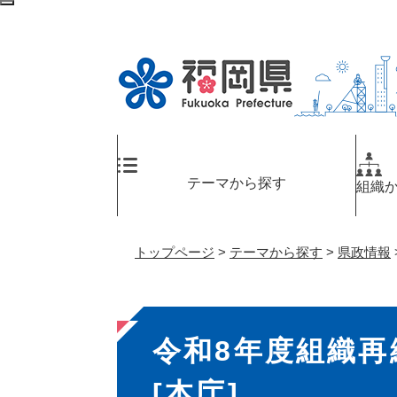
ペ
検
ー
索
ジ
エ
の
リ
先
ア
頭
へ
で
す
。
テーマから探す
組織
トップページ
>
テーマから探す
>
県政情報
本
令和8年度組織再
文
[本庁]