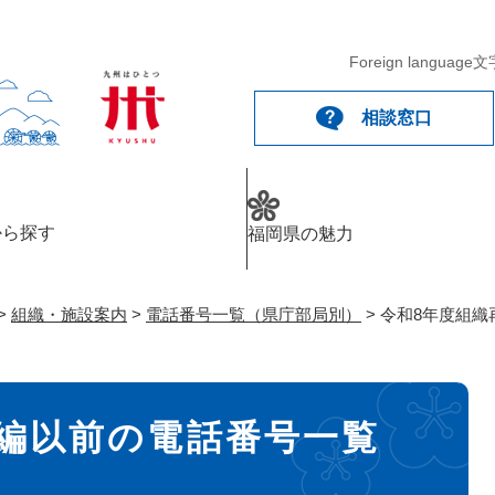
メニューを飛ばして本文へ
Foreign language
文
相談窓口
から探す
福岡県の魅力
>
組織・施設案内
>
電話番号一覧（県庁部局別）
>
令和8年度組織
編以前の電話番号一覧