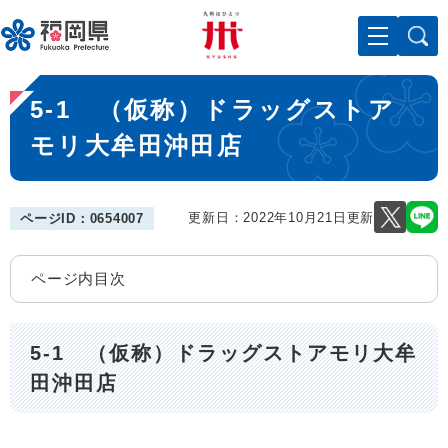
ペ
メニューを飛ばして本文へ
ー
ジ
の
本
先
5-1 （仮称）ドラッグストア
文
頭
で
モリ大牟田沖田店
す
。
更新日：2022年10月21日更新
ページID：0654007
ページ内目次
5-1 （仮称）ドラッグストアモリ大牟
田沖田店