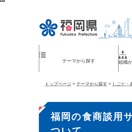
ペ
検
ー
索
ジ
エ
の
リ
先
ア
頭
へ
で
す
。
テーマから探す
組織
トップページ
>
テーマから探す
>
しごと・
本
福岡の食商談用サ
文
ついて