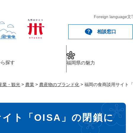
メニューを飛ばして本文へ
Foreign language
文
相談窓口
から探す
福岡県の魅力
産業・観光
>
農業
>
農産物のブランド化
>
福岡の食商談用サイト「
イト「OISA」の閉鎖に