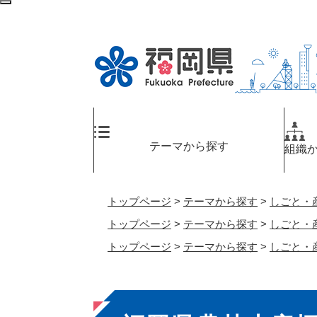
ペ
検
ー
索
ジ
エ
の
リ
先
ア
頭
へ
で
す
。
テーマから探す
組織
トップページ
>
テーマから探す
>
しごと・
トップページ
>
テーマから探す
>
しごと・
トップページ
>
テーマから探す
>
しごと・
本