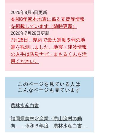
2026年8月5日更新
令和8年熊本地震に係る支援等情報
を掲載しています（随時更新）
2026年7月28日更新
7月28日、県内で最大震度５弱の地
震を観測しました。地震・津波情報
の入手は防災ナビ・まもるくんを活
用ください。
このページを見ている人は
こんなページも見ています
農林水産白書
福岡県農林水産業・農山漁村の動
向 －令和６年度 農林水産白書－