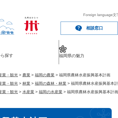
メニューを飛ばして本文へ
Foreign language
文
相談窓口
から探す
福岡県の魅力
産業・観光
>
農業
>
福岡の農業
>
福岡県農林水産振興基本計画
産業・観光
>
林業
>
福岡の森林・林業
>
福岡県農林水産振興基本
産業・観光
>
水産業
>
福岡の水産業
>
福岡県農林水産振興基本計