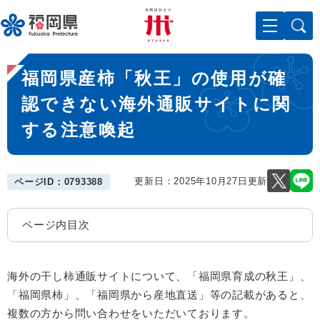
ペ
メニューを飛ばして本文へ
ー
ジ
の
本
先
福岡県産柿「秋王」の使用が確
文
頭
で
認できない海外通販サイトに関
す
する注意喚起
。
更新日：2025年10月27日更新
ページID：0793388
ページ内目次
海外の干し柿通販サイトについて、「福岡県育成の秋王」、
「福岡県柿」、「福岡県から産地直送」等の記載があると、
複数の方から問い合わせをいただいております。