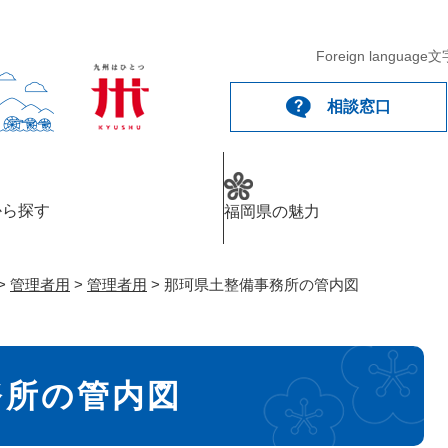
メニューを飛ばして本文へ
Foreign language
文
相談窓口
から探す
福岡県の魅力
>
管理者用
>
管理者用
>
那珂県土整備事務所の管内図
務所の管内図