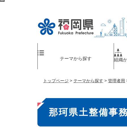
ペ
検
ー
索
ジ
エ
の
リ
先
ア
頭
へ
で
す
。
テーマから探す
組織
トップページ
>
テーマから探す
>
管理者用
本
那珂県土整備事
文