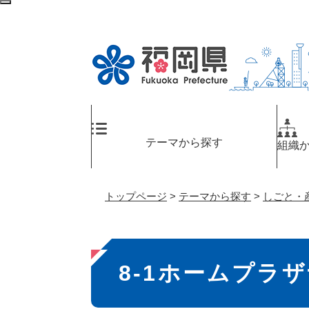
ペ
検
ー
索
ジ
エ
の
リ
先
ア
頭
へ
で
す
。
テーマから探す
組織
トップページ
>
テーマから探す
>
しごと・
本
8-1ホームプラ
文