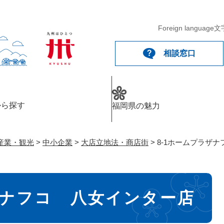
メニューを飛ばして本文へ
Foreign language
文
相談窓口
から探す
福岡県の魅力
産業・観光
>
中小企業
>
大店立地法・商店街
>
8-1ホームプラザ
ザナフコ 八女インター店