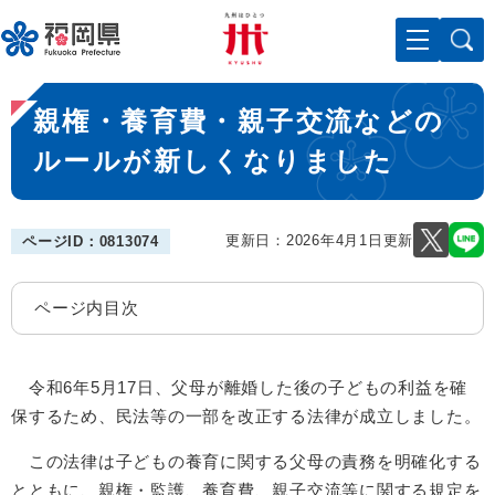
ペ
メニューを飛ばして本文へ
ー
ジ
の
本
先
親権・養育費・親子交流などの
文
頭
で
ルールが新しくなりました
す
。
更新日：2026年4月1日更新
ページID：0813074
ページ内目次
令和6年5月17日、父母が離婚した後の子どもの利益を確
保するため、民法等の一部を改正する法律が成立しました。
この法律は子どもの養育に関する父母の責務を明確化する
とともに、親権・監護、養育費、親子交流等に関する規定を