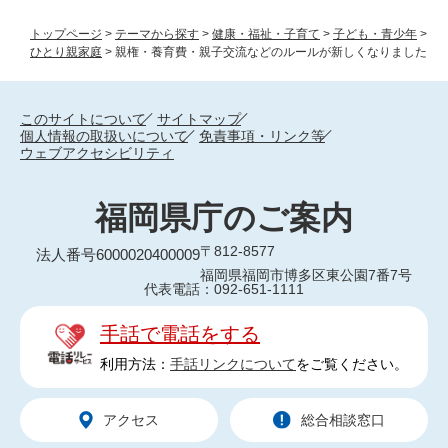
トップページ
>
テーマから探す
>
健康・福祉・子育て
>
子ども・青少年
>
ひとり親家庭
>
親権・養育費・親子交流などのルールが新しくなりました
このサイトについて
サイトマップ
個人情報の取扱いについて
免責事項・リンク等
ウェブアクセシビリティ
福岡県庁のご案内
〒812-8577
法人番号6000020400009
福岡県福岡市博多区東公園7番7号
代表電話：092-651-1111
手話で電話をする
利用方法：
手話リンクについて
をご覧ください。
アクセス
総合相談窓口