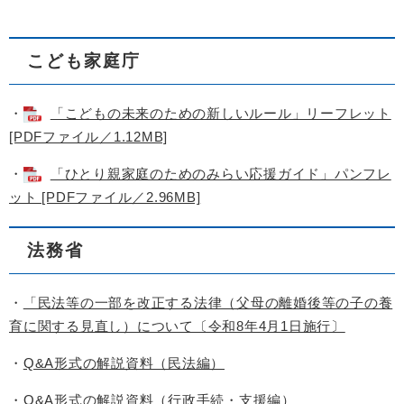
こども家庭庁
・
「こどもの未来のための新しいルール」リーフレット
[PDFファイル／1.12MB]
・
「ひとり親家庭のためのみらい応援ガイド」パンフレ
ット [PDFファイル／2.96MB]
法務省
・
「民法等の一部を改正する法律（父母の離婚後等の子の養
育に関する見直し）について〔令和8年4月1日施行〕
・
Q&A形式の解説資料（民法編）
・
Q&A形式の解説資料（行政手続・支援編）