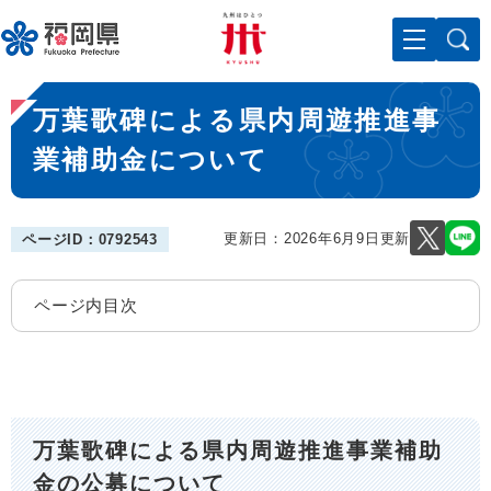
ペ
メニューを飛ばして本文へ
ー
ジ
の
本
先
万葉歌碑による県内周遊推進事
文
頭
で
業補助金について
す
。
更新日：2026年6月9日更新
ページID：0792543
ページ内目次
万葉歌碑による県内周遊推進事業補助
金の公募について