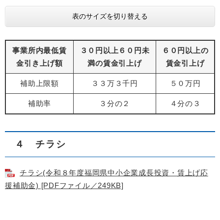
表のサイズを切り替える
事業所内最低賃
３０円以上６０円未
６０円以上の
金引き上げ額
満の賃金引上げ
賃金引上げ
補助上限額
３３万３千円
５０万円
補助率
３分の２
４分の３
４ チラシ
チラシ(令和８年度福岡県中小企業成長投資・賃上げ応
援補助金) [PDFファイル／249KB]