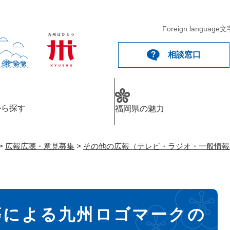
メニューを飛ばして本文へ
Foreign language
文
相談窓口
から探す
福岡県の魅力
>
広報広聴・意見募集
>
その他の広報（テレビ・ラジオ・一般情報
等による九州ロゴマークの