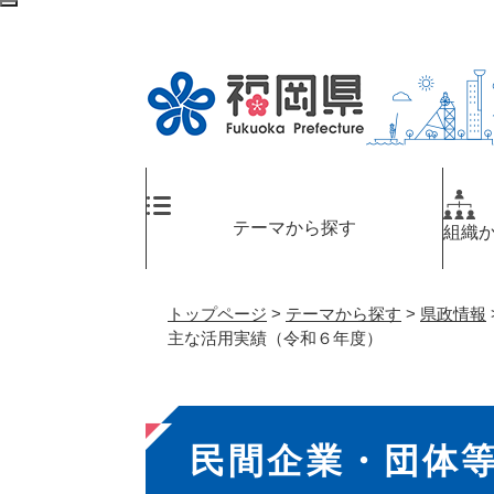
ペ
検
ー
索
ジ
エ
の
リ
先
ア
頭
へ
で
す
。
テーマから探す
組織
トップページ
>
テーマから探す
>
県政情報
主な活用実績（令和６年度）
本
民間企業・団体
文