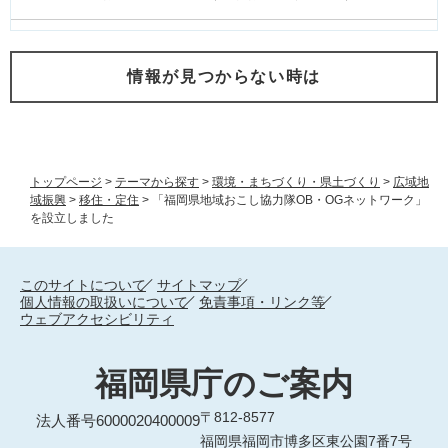
情報が見つからない時は
トップページ
>
テーマから探す
>
環境・まちづくり・県土づくり
>
広域地
域振興
>
移住・定住
>
「福岡県地域おこし協力隊OB・OGネットワーク」
を設立しました
このサイトについて
サイトマップ
個人情報の取扱いについて
免責事項・リンク等
ウェブアクセシビリティ
福岡県庁のご案内
〒812-8577
法人番号6000020400009
福岡県福岡市博多区東公園7番7号