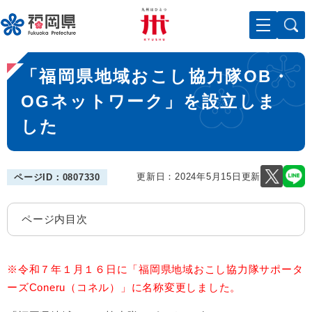
ペ
メニューを飛ばして本文へ
ー
ジ
の
本
先
「福岡県地域おこし協力隊OB・
文
頭
で
OGネットワーク」を設立しま
す
した
。
更新日：2024年5月15日更新
ページID：0807330
ページ内目次
※令和７年１月１６日に「福岡県地域おこし協力隊サポータ
ーズConeru（コネル）」に名称変更しました。