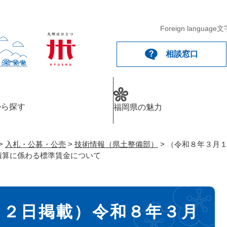
メニューを飛ばして本文へ
Foreign language
文
相談窓口
から探す
福岡県の魅力
>
入札・公募・公売
>
技術情報（県土整備部）
>
（令和８年３月
積算に係わる標準賃金について
１２日掲載）令和８年３月