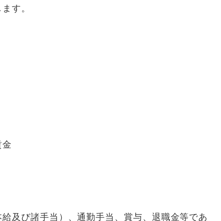
します。
賃金
び諸手当）、通勤手当、賞与、退職金等であ