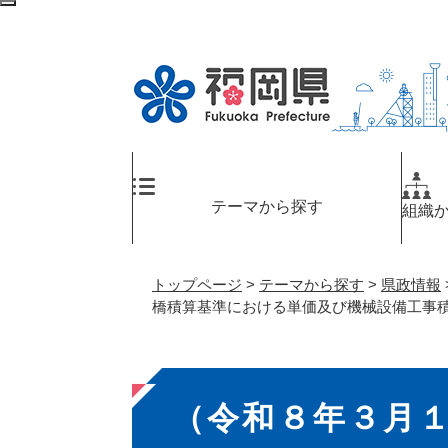
ペ
検
ー
索
ジ
エ
の
リ
先
ア
頭
へ
で
す
。
テーマから探す
組織
トップページ
>
テーマから探す
>
県政情報
橋積算基準における単価及び機械設備工事
本
（令和８年３月
文