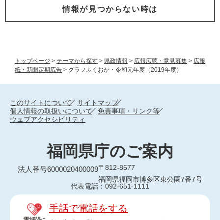
情報が見つからない時は
トップページ
>
テーマから探す
>
県政情報
>
広報広聴・意見募集
>
広報
紙・新聞定期広告
>
グラフふくおか・令和元年度（2019年度）
このサイトについて
サイトマップ
個人情報の取扱いについて
免責事項・リンク等
ウェブアクセシビリティ
福岡県庁のご案内
〒812-8577
法人番号6000020400009
福岡県福岡市博多区東公園7番7号
代表電話：092-651-1111
手話で電話をする