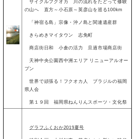
サイクルフクオカ 川の流れをたどって修験
の山へ 直方～小石原～英彦山を巡る
100km
「神宿る島」宗像・沖ノ島と関連遺産群
きらめきマイタウン 志免町
商店街日和 小倉の活力 旦過市場商店街
天神中央公園西中洲エリア
リニューアルオー
プン
世界で頑張る！フクオカ人 ブラジルの福岡
県人会
第１９回 福岡県ねんりんスポーツ・文化祭
グラフふくおか2019夏号