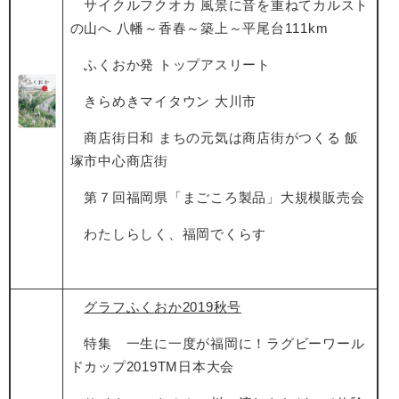
サイクルフクオカ 風景に音を重ねてカルスト
の山へ 八幡～香春～築上～平尾台111km
ふくおか発 トップアスリート
きらめきマイタウン 大川市
商店街日和 まちの元気は商店街がつくる 飯
塚市中心商店街
第７回福岡県「まごころ製品」大規模販売会
わたしらしく、福岡でくらす
グラフふくおか2019秋号
特集 一生に一度が福岡に！ラグビーワール
ドカップ
2019TM
日本大会