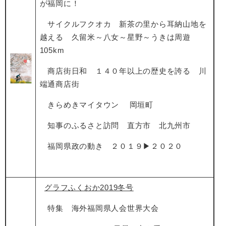
が福岡に！
サイクルフクオカ 新茶の里から耳納山地を
越える 久留米～八女～星野～うきは周遊
105km
商店街日和
１４０年以上の歴史を誇る 川
端通商店街
きらめきマイタウン
岡垣町
知事のふるさと訪問 直方市 北九州市
福岡県政の動き ２０１９
▶
２０２０
グラフふくおか2019冬号
特集 海外福岡県人会世界大会