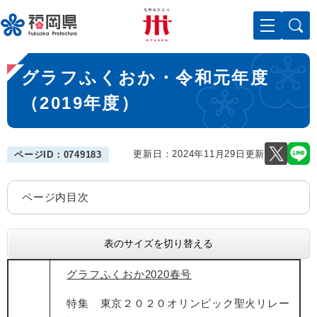
ペ
メニューを飛ばして本文へ
ー
ジ
の
本
先
グラフふくおか・令和元年度
文
頭
で
（2019年度）
す
。
更新日：2024年11月29日更新
ページID：0749183
ページ内目次
表のサイズを切り替える
グラフふくおか2020春号
特集 東京２０２０オリンピック聖火リレー