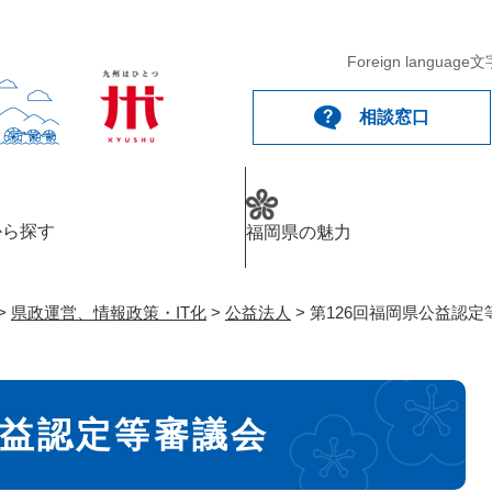
メニューを飛ばして本文へ
Foreign language
文
相談窓口
から探す
福岡県の魅力
>
県政運営、情報政策・IT化
>
公益法人
>
第126回福岡県公益認定
公益認定等審議会