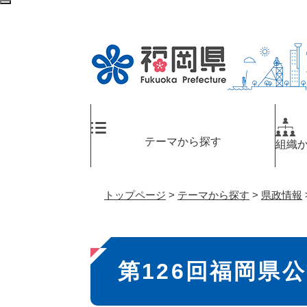
ペ
検
ー
索
ジ
エ
の
リ
先
ア
頭
へ
で
す
。
テーマから探す
組織
トップページ
>
テーマから探す
>
県政情報
本
第126回福岡県
文