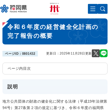
ペ
メニューを飛ばして本文へ
ー
ジ
の
本
先
令和６年度の経営健全化計画の
文
頭
で
完了報告の概要
す
。
更新日：2025年11月28日更新
ページID：0801432
ページ内目次
説明
地方公共団体の財政の健全化に関する法律（平成19年法律第
94号）第27条第２項の規定に基づき、令和６年度の福岡県