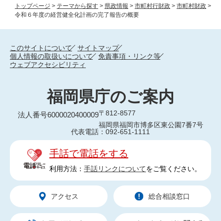
トップページ
>
テーマから探す
>
県政情報
>
市町村行財政
>
市町村財政
>
令和６年度の経営健全化計画の完了報告の概要
このサイトについて
サイトマップ
個人情報の取扱いについて
免責事項・リンク等
ウェブアクセシビリティ
福岡県庁のご案内
〒812-8577
法人番号6000020400009
福岡県福岡市博多区東公園7番7号
代表電話：092-651-1111
手話で電話をする
利用方法：
手話リンクについて
をご覧ください。
アクセス
総合相談窓口