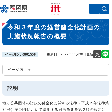
ペ
メニューを飛ばして本文へ
ー
ジ
の
本
先
令和３年度の経営健全化計画の
文
頭
で
実施状況報告の概要
す
。
更新日：2022年11月30日更新
ページID：0801556
ページ内目次
説明
地方公共団体の財政の健全化に関する法律（平成19年法律第
94号）第24条において準用する同法第６条第２項の規定に