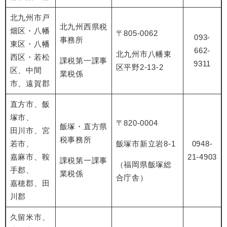
北九州市戸
北九州西県税
畑区・八幡
〒805-0062
093-
事務所
東区・八幡
662-
北九州市八幡東
西区・若松
課税第一課事
9311
区平野2-13-2
区、中間
業税係
市、遠賀郡
直方市、飯
塚市、
〒820-0004
飯塚・直方県
田川市、宮
税事務所
若市、
飯塚市新立岩8-1
0948-
嘉麻市、鞍
21-4903
課税第一課事
（福岡県飯塚総
手郡、
業税係
合庁舎）
嘉穂郡、田
川郡
久留米市、