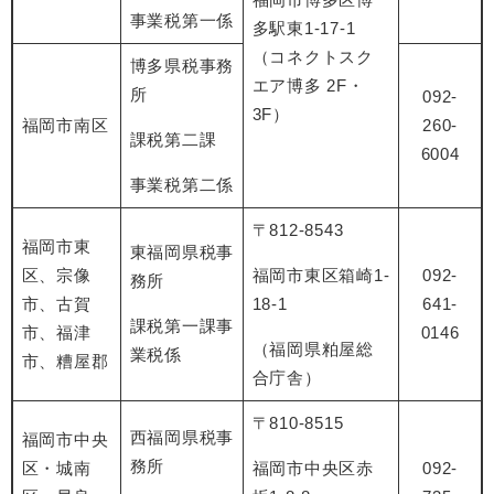
事業税第一係
多駅東1-17-1
（コネクトスク
博多県税事務
エア博多 2F・
所
092-
3F）
福岡市南区
260-
課税第二課
6004
事業税第二係
〒812-8543
福岡市東
東福岡県税事
区、宗像
福岡市東区箱崎1-
092-
務所
市、古賀
18-1
641-
課税第一課事
市、福津
0146
（福岡県粕屋総
業税係
市、糟屋郡
合庁舎）
〒810-8515
西福岡県税事
福岡市中央
務所
区・城南
福岡市中央区赤
092-