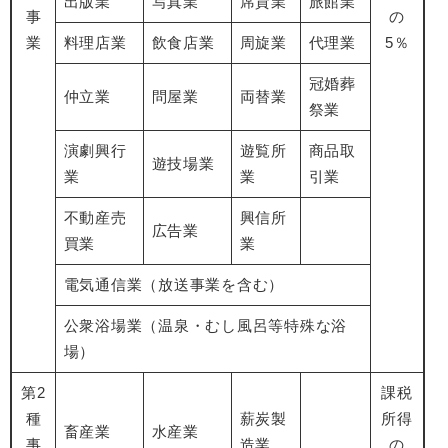
出版業
写真業
席貸業
旅館業
事
の
業
料理店業
飲食店業
周旋業
代理業
5％
冠婚葬
仲立業
問屋業
両替業
祭業
演劇興行
遊覧所
商品取
遊技場業
業
業
引業
不動産売
興信所
広告業
買業
業
電気通信業（放送事業を含む）
公衆浴場業（温泉・むし風呂等特殊な浴
場）
第2
課税
種
薪炭製
所得
畜産業
水産業
事
造業
の