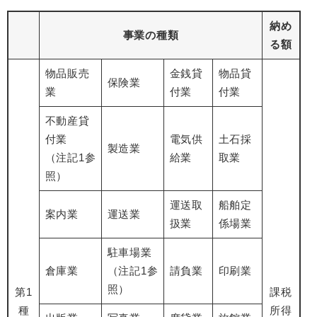
納め
事業の種類
る額
物品販売
金銭貸
物品貸
保険業
業
付業
付業
不動産貸
付業
電気供
土石採
製造業
（注記1参
給業
取業
照）
運送取
船舶定
案内業
運送業
扱業
係場業
駐車場業
倉庫業
（注記1参
請負業
印刷業
照）
第1
課税
種
所得