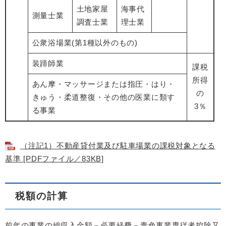
土地家屋
海事代
測量士業
調査士業
理士業
公衆浴場業(第1種以外のもの)
装蹄師業
課税
所得
あん摩・マッサージまたは指圧・はり・
の
きゅう・柔道整復・その他の医業に類す
3％
る事業
（注記1）不動産貸付業及び駐車場業の課税対象となる
基準 [PDFファイル／83KB]
税額の計算
前年の事業の総収入金額－必要経費－青色事業専従者控除又