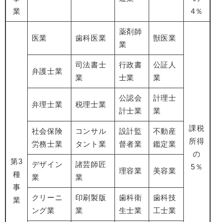
業
4％
薬剤師
医業
歯科医業
獣医業
業
司法書士
行政書
公証人
弁護士業
業
士業
業
公認会
計理士
弁理士業
税理士業
計士業
業
課税
社会保険
コンサル
設計監
不動産
所得
労務士業
タント業
督者業
鑑定業
の
第3
デザイン
諸芸師匠
5％
理容業
美容業
種
業
業
事
クリーニ
印刷製版
歯科衛
歯科技
業
ング業
業
生士業
工士業