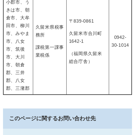
小郡市、う
きは市、朝
倉市、大牟
〒839-0861
田市、柳川
久留米県税事
市、みやま
久留米市合川町
務所
0942-
市、八女
1642-1
30-1014
課税第一課事
市、筑後
（福岡県久留米
業税係
市、大川
総合庁舎）
市、朝倉
郡、三井
郡、八女
郡、三潴郡
このページに関するお問い合わせ先