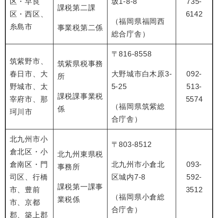
区・早良
坂1-8-8
735-
課税第二課
区・西区、
6142
（福岡県福岡西
糸島市
事業税第二係
総合庁舎）
〒816-8558
筑紫野市、
筑紫県税事務
春日市、大
大野城市白木原3-
092-
所
野城市、太
5-25
513-
課税課事業税
宰府市、那
5574
（福岡県筑紫総
係
珂川市
合庁舎）
北九州市小
〒803-8512
倉北区・小
北九州東県税
倉南区・門
北九州市小倉北
093-
事務所
司区、行橋
区城内7-8
592-
課税第一課事
市、豊前
3512
（福岡県小倉総
業税係
市、京都
合庁舎）
郡、築上郡