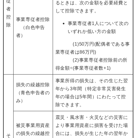
従
るときは、次の金額を必要経費と
者
して控除できます。
控
事業専従者控除
事業専従者1人について次の
除
（白色申告
いずれか低い方の金額
者）
(1)50万円(配偶者である事
業専従者は86万円)
(2)事業専従者控除前の所
得金額÷(事業専従者数+1)
事業所得の損失は、その生じた翌
損失の繰越控除
年から3年間（特定非常災害発生
（青色申告者の
年の場合は5年間）にわたって控
み）
除できます。
震災・風水害・火災などの災害に
被災事業用資産
より事業用資産に損害を受けた場
の損失の繰越控
合には、損失が生じた年の翌年か
そ