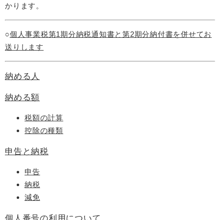
かります。
○
個人事業税第1期分納税通知書と第2期分納付書を併せてお
送りします
納める人
納める額
税額の計算
控除の種類
申告と納税
申告
納税
減免
個人番号の利用について