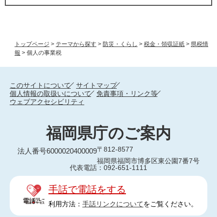
トップページ
>
テーマから探す
>
防災・くらし
>
税金・領収証紙
>
県税情
報
>
個人の事業税
このサイトについて
サイトマップ
個人情報の取扱いについて
免責事項・リンク等
ウェブアクセシビリティ
福岡県庁のご案内
〒812-8577
法人番号6000020400009
福岡県福岡市博多区東公園7番7号
代表電話：092-651-1111
手話で電話をする
利用方法：
手話リンクについて
をご覧ください。