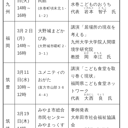
日(火)
民館
九
水巻こどものおうち
14時～
(水巻町頃末北１-
いわもと
ともこ
州
代表
岩本
智子
氏
16時
１-２)
講演「居場所の現在を
3月２日
大野城まどか
考える」
福
(月)
ぴあ
九州大学大学院人間環
岡
14時～
(大野城市曙町２-
境学研究院
16時
３-１)
おか
さちえ
教授
岡
幸江
氏
講演「こども食堂を取
3月11
ユメニティの
り巻く現状」
筑
日(水)
おがた
福岡県こども食堂ネッ
豊
10時～
(直方市山部３６
トワーク
12時
４-４)
おおにし
りょう
代表
大西
良
氏
みやま市総合
事例発表
3月19
市民センター
大牟田市社会福祉協議
筑
日(木)
みやまっくす
会