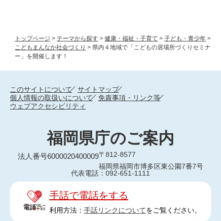
トップページ
>
テーマから探す
>
健康・福祉・子育て
>
子ども・青少年
>
こどもまんなか社会づくり
>
県内４地域で「こどもの居場所づくりセミナ
ー」を開催します！
このサイトについて
サイトマップ
個人情報の取扱いについて
免責事項・リンク等
ウェブアクセシビリティ
福岡県庁のご案内
〒812-8577
法人番号6000020400009
福岡県福岡市博多区東公園7番7号
代表電話：092-651-1111
手話で電話をする
利用方法：
手話リンクについて
をご覧ください。