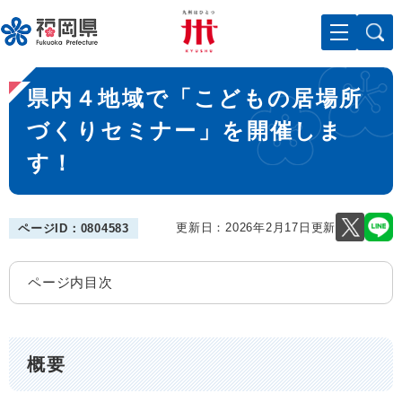
ペ
メニューを飛ばして本文へ
ー
ジ
の
本
先
県内４地域で「こどもの居場所
文
頭
で
づくりセミナー」を開催しま
す
す！
。
更新日：2026年2月17日更新
ページID：0804583
ページ内目次
概要