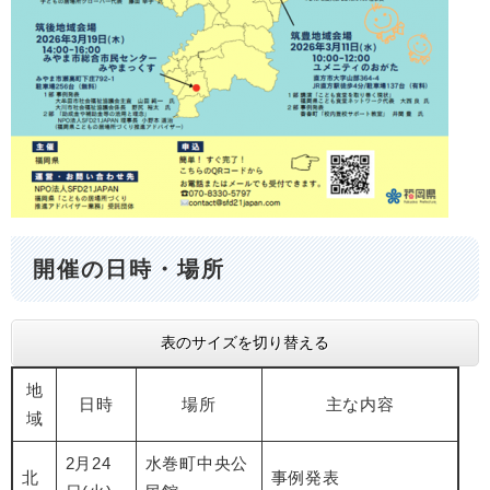
開催の日時・場所​
表のサイズを切り替える
地
日時
場所
主な内容
域
2月24
水巻町中央公
北
事例発表