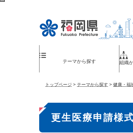
ペ
検
ー
索
ジ
エ
の
リ
先
ア
頭
へ
で
す
。
テーマから探す
組織
トップページ
>
テーマから探す
>
健康・福
本
更生医療申請様式
文