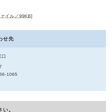
ァイル／99KB]
わせ先
窓口
7
86-1065
さい。