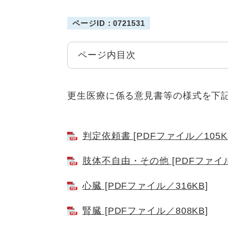
ページID：0721531
ページ内目次
更生医療に係る意見書等の様式を下
判定依頼書 [PDFファイル／105K
肢体不自由・その他 [PDFファイル
心臓 [PDFファイル／316KB]
腎臓 [PDFファイル／808KB]