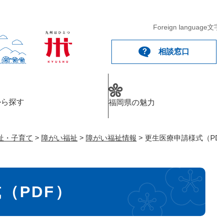
メニューを飛ばして本文へ
Foreign language
文
相談窓口
から探す
福岡県の魅力
祉・子育て
>
障がい福祉
>
障がい福祉情報
>
更生医療申請様式（P
（PDF）