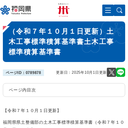
ペ
メニューを飛ばして本文へ
ー
ジ
の
本
先
（令和７年１０月１日更新）土
文
頭
で
木工事標準積算基準書土木工事
す
標準積算基準書
。
更新日：2025年10月1日更新
ページID：0789878
ページ内目次
【令和７年１０月１日更新】
福岡県県土整備部の土木工事標準積算基準書（令和７年１０