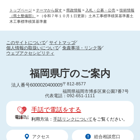
トップページ
>
テーマから探す
>
県政情報
>
入札・公募・公売
>
技術情報
（県土整備部）
>
（令和７年１０月１日更新）土木工事標準積算基準書土
木工事標準積算基準書
このサイトについて
サイトマップ
個人情報の取扱いについて
免責事項・リンク等
ウェブアクセシビリティ
福岡県庁のご案内
〒812-8577
法人番号6000020400009
福岡県福岡市博多区東公園7番7号
代表電話：092-651-1111
手話で電話をする
利用方法：
手話リンクについて
をご覧ください。
アクセス
総合相談窓口