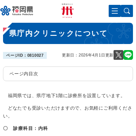
ペ
メニューを飛ばして本文へ
ー
ジ
の
本
先
県庁内クリニックについて
文
頭
で
す
。
更新日：2026年4月1日更新
ページID：0810027
ページ内目次
福岡県では、県庁地下1階に診療所を設置しています。
どなたでも受診いただけますので、お気軽にご利用くださ
い。
〇 診療科目：内科