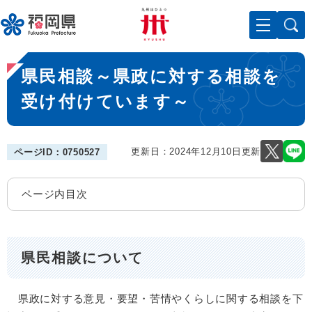
ペ
メニューを飛ばして本文へ
ー
ジ
の
本
先
県民相談～県政に対する相談を
文
頭
で
受け付けています～
す
。
更新日：2024年12月10日更新
ページID：0750527
ページ内目次
県民相談について
県政に対する意見・要望・苦情やくらしに関する相談を下