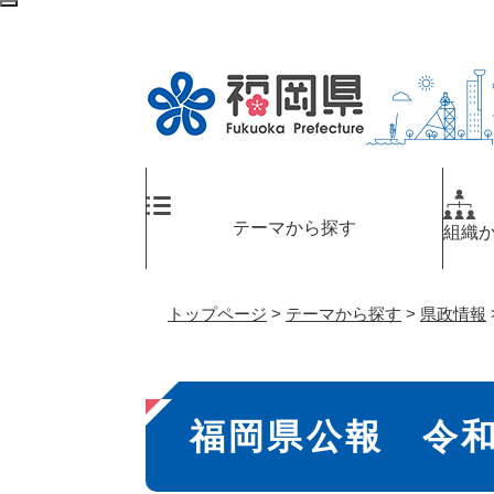
ペ
検
ー
索
ジ
エ
の
リ
先
ア
頭
へ
で
す
。
テーマから探す
組織
トップページ
>
テーマから探す
>
県政情報
本
福岡県公報 令和
文