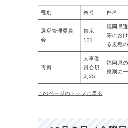
種別
番号
件名
福岡県
選挙管理委員
告示
等にお
会
101
る規程
人事委
福岡県
再掲
員会規
規則の
則25
このページのトップに戻る