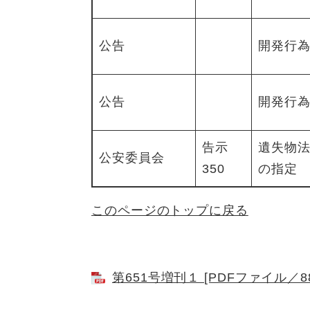
公告
開発行
公告
開発行
告示
遺失物
公安委員会
350
の指定
このページのトップに戻る
第651号増刊１ [PDFファイル／88