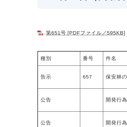
第651号 [PDFファイル／595KB]
種別
番号
件名
告示
657
保安林
公告
開発行
公告
開発行