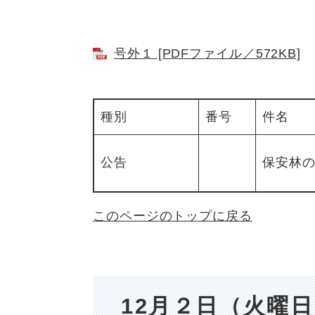
号外１ [PDFファイル／572KB]
種別
番号
件名
公告
保安林
このページのトップに戻る
12月２日（火曜