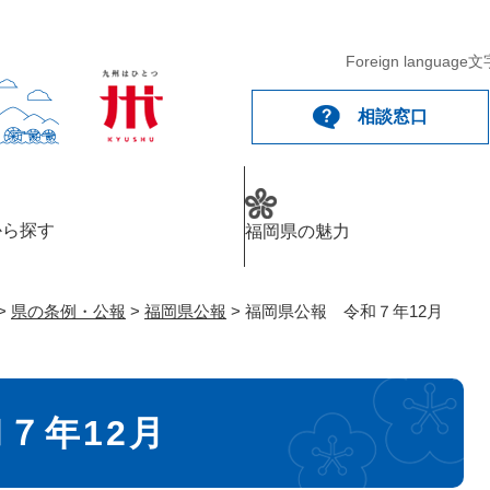
メニューを飛ばして本文へ
Foreign language
文
相談窓口
から探す
福岡県の魅力
>
県の条例・公報
>
福岡県公報
>
福岡県公報 令和７年12月
７年12月