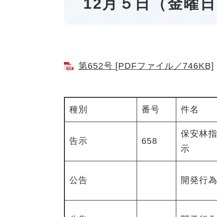
12月５日（金曜
第652号 [PDFファイル／746KB]
種別
番号
件名
保安林
告示
658
示
公告
開発行