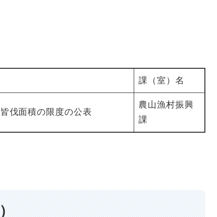
課（室）名
農山漁村振興
の皆伐面積の限度の公表
課
日）