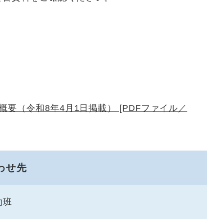
要（令和8年4月1日掲載） [PDFファイル／
わせ先
約班