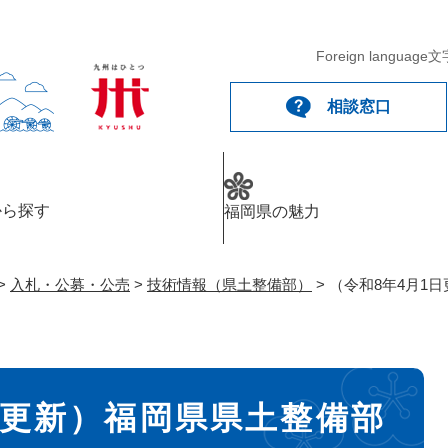
メニューを飛ばして本文へ
Foreign language
文
相談窓口
から探す
福岡県の魅力
>
入札・公募・公売
>
技術情報（県土整備部）
>
（令和8年4月1
日更新）福岡県県土整備部