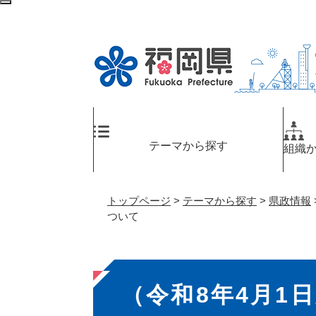
ペ
検
ー
索
ジ
エ
の
リ
先
ア
頭
へ
で
す
。
テーマから探す
組織
トップページ
>
テーマから探す
>
県政情報
ついて
本
（令和8年4月1
文