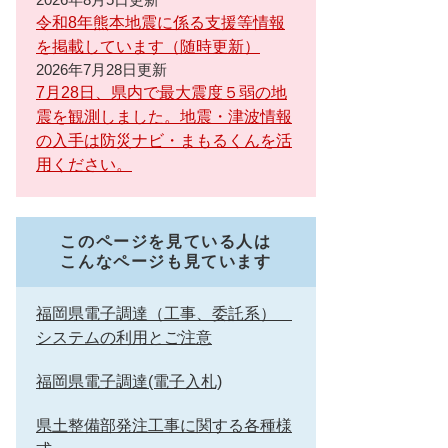
令和8年熊本地震に係る支援等情報
を掲載しています（随時更新）
2026年7月28日更新
7月28日、県内で最大震度５弱の地
震を観測しました。地震・津波情報
の入手は防災ナビ・まもるくんを活
用ください。
このページを見ている人は
こんなページも見ています
福岡県電子調達（工事、委託系）
システムの利用とご注意
福岡県電子調達(電子入札)
県土整備部発注工事に関する各種様