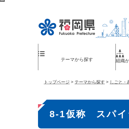
ペ
検
ー
索
ジ
エ
の
リ
先
ア
頭
へ
で
す
。
テーマから探す
組織
トップページ
>
テーマから探す
>
しごと・
本
8-1仮称 スパ
文