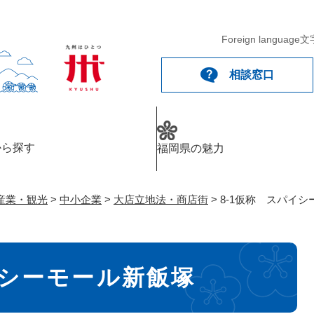
メニューを飛ばして本文へ
Foreign language
文
相談窓口
から探す
福岡県の魅力
産業・観光
>
中小企業
>
大店立地法・商店街
>
8-1仮称 スパイ
イシーモール新飯塚