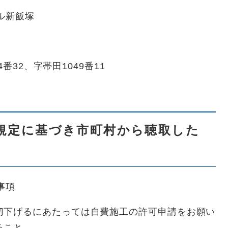
ル新飯塚
番32、字帯田1049番11
規定に基づき市町村から聴取した
事項
切下げるにあたっては自費施工の許可申請をお願い
ること。