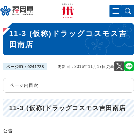
ペ
メニューを飛ばして本文へ
ー
ジ
の
本
先
11-3 (仮称)ドラッグコスモス吉
文
頭
で
田南店
す
。
更新日：2016年11月17日更新
ページID：0241728
ページ内目次
11-3 (仮称)ドラッグコスモス吉田南店
公告