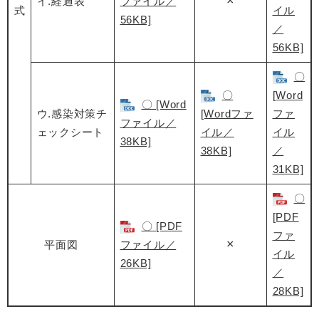
×
イ.経過表
ファイル／
式
イル
56KB]
／
56KB]
〇
〇
[Word
〇 [Word
ウ.感染対策チ
[Wordファ
ファ
ファイル／
ェックシート
イル／
イル
38KB]
38KB]
／
31KB]
〇
[PDF
〇 [PDF
ファ
×
平面図
ファイル／
イル
26KB]
／
28KB]