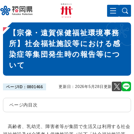
ペ
メニューを飛ばして本文へ
ー
ジ
の
本
先
【宗像・遠賀保健福祉環境事務
文
頭
で
所】社会福祉施設等における感
す
染症等集団発生時の報告等につ
。
いて
更新日：2026年5月28日更新
ページID：0801466
ページ内目次
高齢者、乳幼児、障害者等が集団で生活又は利用する社会