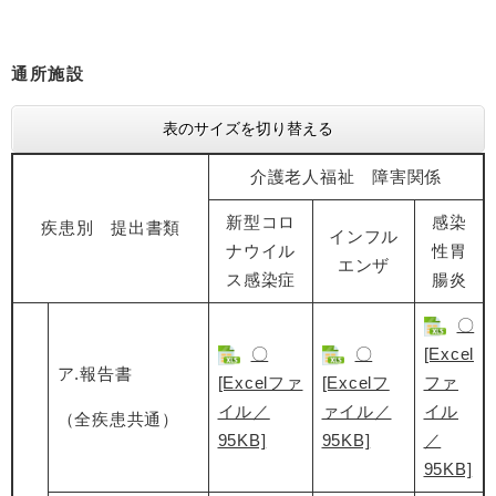
通所施設
表のサイズを切り替える
介護老人福祉 障害関係
新型コロ
感染
疾患別 提出書類
インフル
ナウイル
性胃
エンザ
ス感染症
腸炎
〇
〇
〇
[Excel
ア.報告書
[Excelファ
[Excelフ
ファ
イル／
ァイル／
イル
（全疾患共通）
95KB]
95KB]
／
95KB]