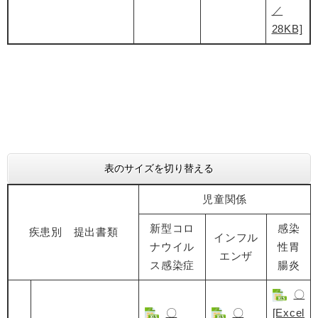
／
28KB]
表のサイズを切り替える
児童関係
新型コロ
感染
疾患別 提出書類
インフル
ナウイル
性胃
エンザ
ス感染症
腸炎
〇
〇
〇
[Excel