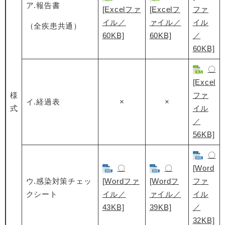
ア.報告書
[Excelファ
[Excelフ
ファ
イル／
ァイル／
イル
（全疾患共通）
60KB]
60KB]
／
60KB]
〇
[Excel
様
ファ
イ.経過表
×
×
式
イル
／
56KB]
〇
〇
〇
[Word
ウ.感染対策チェッ
[Wordファ
[Wordフ
ファ
クシート
イル／
ァイル／
イル
43KB]
39KB]
／
32KB]