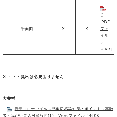
〇
[PDF
×
×
平面図
ファ
イル
／
28KB]
✕ ・・・提出は必要ありません。
★参考
新型コロナウイルス感染症感染対策のポイント（高齢
者・障がい者入居施設向け） [Wordファイル／46KB]