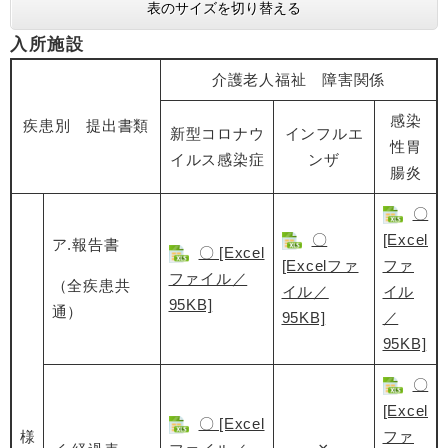
表のサイズを切り替える
入所施設
介護老人福祉 障害関係
感染
疾患別 提出書類
新型コロナウ
インフルエ
性胃
イルス感染症
ンザ
腸炎
〇
〇
[Excel
ア.報告書
〇 [Excel
[Excelファ
ファ
ファイル／
（全疾患共
イル／
イル
95KB]
通）
95KB]
／
95KB]
〇
[Excel
〇 [Excel
様
ファ