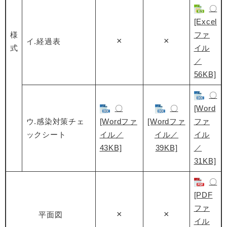
〇
[Excel
様
ファ
×
×
イ.経過表
式
イル
／
56KB]
〇
〇
〇
[Word
ウ.感染対策チェ
[Wordファ
[Wordファ
ファ
ックシート
イル／
イル／
イル
43KB]
39KB]
／
31KB]
〇
[PDF
ファ
×
×
平面図
イル