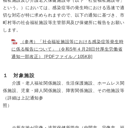
福祉施設及び介護老人保健施設等（以下「社会福祉施設等」
という。）においては、感染症等の発生時における迅速で適
切な対応が特に求められますので、以下の通知に基づき、市
町村等の社会福祉施設等主管部局及び保健所に報告をお願い
します。
（参考）「社会福祉施設等における感染症等発生時
に係る報告について」（令和5年４月28日付厚生労働省
通知一部改正） [PDFファイル／105KB]
１ 対象施設
介護・老人福祉関係施設、生活保護施設、ホームレス関
係施設、児童・婦人関係施設、障害関係施設、その他施設等
（詳細は上記通知参
照）
※所在地が宗像・遠賀保健所管内（中間市、宗像市、福