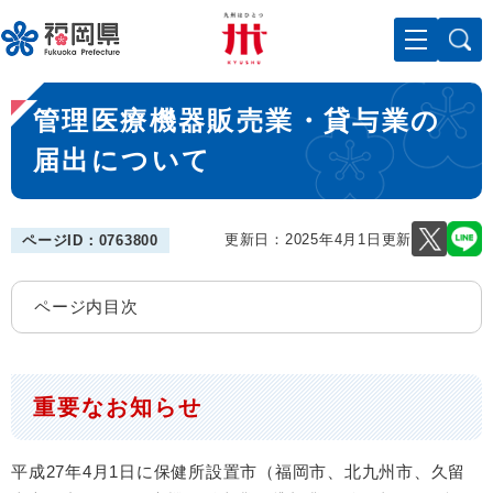
ペ
メニューを飛ばして本文へ
ー
ジ
の
本
先
管理医療機器販売業・貸与業の
文
頭
で
届出について
す
。
更新日：2025年4月1日更新
ページID：0763800
ページ内目次
重要なお知らせ
平成27年4月1日に保健所設置市（福岡市、北九州市、久留