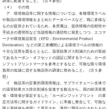
調達に配慮すること。（注４参照）
（４） その他
ア 環境物品等に関する情報については、各種環境ラベル
や製品の環境情報をまとめたデータベースなど、既に多様な
ものが提供されているため、各所属は、提供情報の信頼性や
手続きの透明性など当該情報の適切性に留意しつつ、エコマ
ークや環境製品宣言（EPD：Environmental Product
Declaration）などの第三者機関による環境ラベルの情報の
十分な活用を図るとともに、温室効果ガス削減のための取組
であるカーボン・オフセットの認証に関するラベル、カーボ
ンフットプリントマークを参考とするなど、可能な限り環境
負荷の低減に資する物品等の調達に努めること。（注５参
照）
イ 物品等の定量的環境情報は、サプライチェーン全体で
の温室効果ガス排出削減を促進する観点から、国の経済産業
省・環境省が策定するした「カーボンフットプリント の算
定方法等に関するガイドライン」に準拠し整合して、可能な
限り実績値を使用して算定され、適切に開示がなされたもの