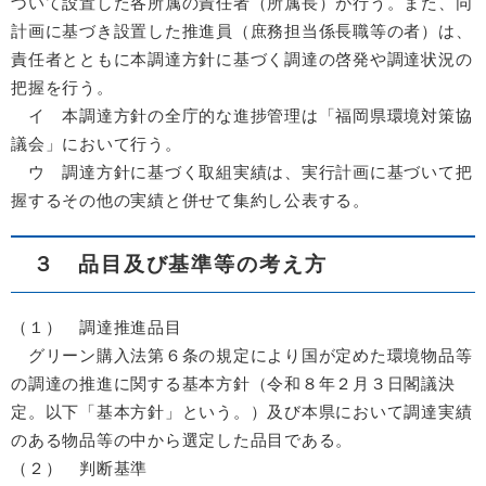
づいて設置した各所属の責任者（所属長）が行う。また、同
計画に基づき設置した推進員（庶務担当係長職等の者）は、
責任者とともに本調達方針に基づく調達の啓発や調達状況の
把握を行う。
イ 本調達方針の全庁的な進捗管理は「福岡県環境対策協
議会」において行う。
ウ 調達方針に基づく取組実績は、実行計画に基づいて把
握するその他の実績と併せて集約し公表する。
３ 品目及び基準等の考え方
（１） 調達推進品目
グリーン購入法第６条の規定により国が定めた環境物品等
の調達の推進に関する基本方針（令和８年２月３日閣議決
定。以下「基本方針」という。）及び本県において調達実績
のある物品等の中から選定した品目である。
（２） 判断基準