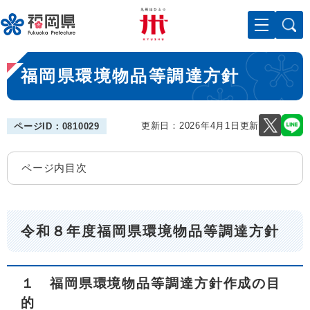
ペ
メニューを飛ばして本文へ
ー
ジ
の
本
先
福岡県環境物品等調達方針
文
頭
で
す
。
更新日：2026年4月1日更新
ページID：0810029
ページ内目次
令和８年度福岡県環境物品等調達方針
１ 福岡県環境物品等調達方針作成の目
的