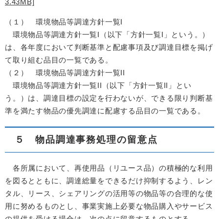
3.43MB]
（１） 環境物品等調達方針一覧I
環境物品等調達方針一覧I（以下「方針一覧I」という。）
は、各年度において判断基準と配慮事項及び調達目標を掲げ
て取り組む品目の一覧である。
（２） 環境物品等調達方針一覧II
環境物品等調達方針一覧II（以下「方針一覧II」とい
う。）は、調達目標の設定を行わないが、できる限り判断基
準を満たす物品の優先調達に配慮する品目の一覧である。
５ 物品調達事務処理の留意点
各所属において、再使用品（リユース品）の積極的な利用
を図るとともに、調達総量をできるだけ抑制するよう、レン
タル、リース、シェアリングの活用等の物品等の合理的な使
用に努めるものとし、事業実施上必要な物品購入やサービス
の提供を受ける場合は、次の点に留意するものとする。