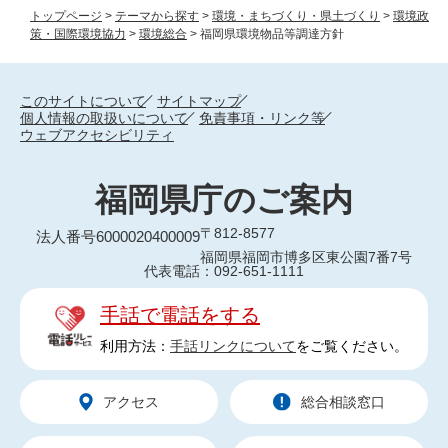
トップページ
>
テーマから探す
>
環境・まちづくり・県土づくり
>
環境政
策・国際環境協力
>
環境総合
>
福岡県環境物品等調達方針
このサイトについて
サイトマップ
個人情報の取扱いについて
免責事項・リンク等
ウェブアクセシビリティ
福岡県庁のご案内
〒812-8577
法人番号6000020400009
福岡県福岡市博多区東公園7番7号
代表電話：092-651-1111
手話で電話をする
利用方法：
手話リンクについて
をご覧ください。
アクセス
総合相談窓口